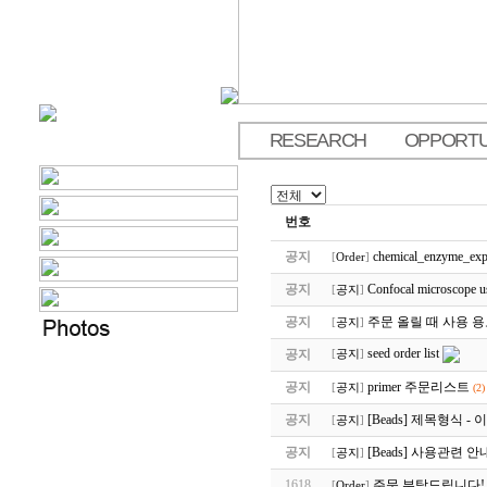
RESEARCH
OPPORTU
.
번호
공지
chemical_enzyme_exp
[
Order
]
공지
Confocal microscope u
[
공지
]
공지
주문 올릴 때 사용 
[
공지
]
seed order list
공지
[
공지
]
공지
primer 주문리스트
[
공지
]
(2)
공지
[Beads] 제목형식 -
[
공지
]
공지
[Beads] 사용관련 안
[
공지
]
1618
주문 부탁드립니다!
[
Order
]