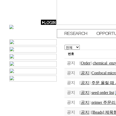
RESEARCH
OPPORTU
.
번호
공지
[
Order
]
chemical_enz
공지
[
공지
]
Confocal micr
공지
[
공지
]
주문 올릴 때
공지
[
공지
]
seed order list
공지
[
공지
]
primer 주문
공지
[
공지
]
[Beads] 제