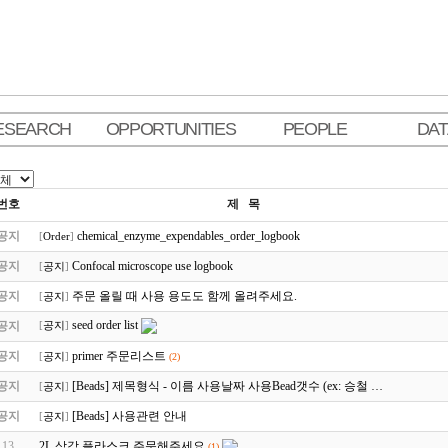
ESEARCH
OPPORTUNITIES
PEOPLE
DA
번호
제 목
공지
chemical_enzyme_expendables_order_logbook
[
Order
]
공지
Confocal microscope use logbook
[
공지
]
공지
주문 올릴 때 사용 용도도 함께 올려주세요.
[
공지
]
seed order list
공지
[
공지
]
공지
primer 주문리스트
[
공지
]
(2)
공지
[Beads] 제목형식 - 이름 사용날짜 사용Bead갯수 (ex: 승철 …
[
공지
]
공지
[Beads] 사용관련 안내
[
공지
]
13
2L 삼각 플라스크 주문해주세요
(1)