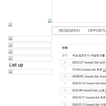
RESEARCH
OPPORTU
.
번호
공지
저널 업로드시 파일링크를
8
20251127 Journal Club 상규
7
251204_Journal club 호준
6
20260205_Journal club_Soyo
5
2026.02.19 Journal club Alesi
4
26.05.08 Journal Club_소영
3
2026.03.27 Journal club 호준
2
2026.03.13 Journal club 수영