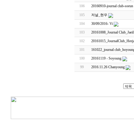
106
20160910-journal club-soeun
105
저널_현우
104
30/09/2016- Vi
103
20161008_Journal Club_Jaeil
102
20161015_JournalClub_Heej
101
161022_journal club_hoyoun
100
20161119 - Soyoung
99
2016.11.26 Chanyoung