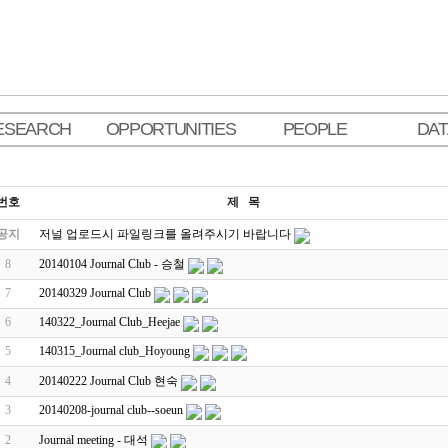
ESEARCH
OPPORTUNITIES
PEOPLE
DA
번호
제 목
공지
저널 업로드시 파일링크를 올려주시기 바랍니다
8
20140104 Journal Club - 승철
7
20140329 Journal Club
6
140322_Journal Club_Heejae
5
140315_Journal club_Hoyoung
4
20140222 Journal Club 현숙
3
20140208-journal club--soeun
2
Journal meeting - 대석